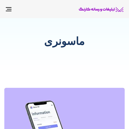
gle
tion
ماسونری