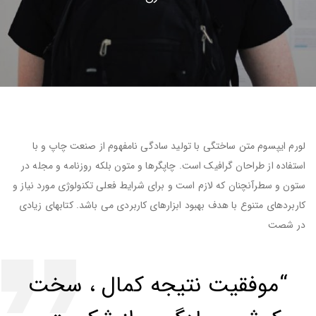
لورم ایپسوم متن ساختگی با تولید سادگی نامفهوم از صنعت چاپ و با
استفاده از طراحان گرافیک است. چاپگرها و متون بلکه روزنامه و مجله در
ستون و سطرآنچنان که لازم است و برای شرایط فعلی تکنولوژی مورد نیاز و
کاربردهای متنوع با هدف بهبود ابزارهای کاربردی می باشد. کتابهای زیادی
در شصت
“موفقیت نتیجه کمال ، سخت